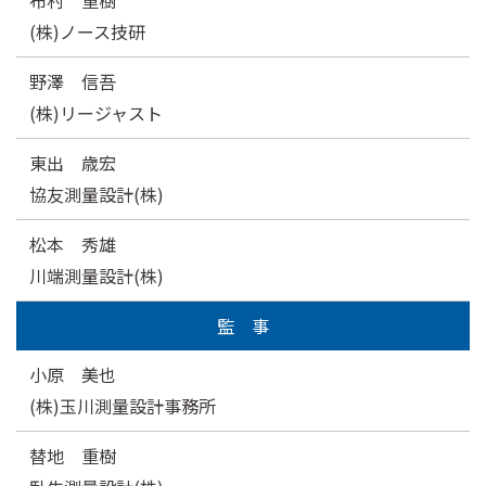
布村 重樹
(株)ノース技研
野澤 信吾
(株)リージャスト
東出 歳宏
協友測量設計(株)
松本 秀雄
川端測量設計(株)
監 事
小原 美也
(株)玉川測量設計事務所
替地 重樹