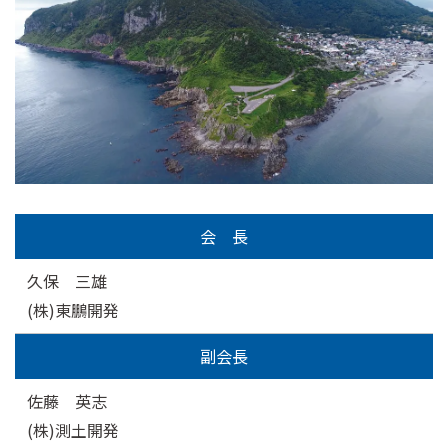
会 長
久保 三雄
(株)東鵬開発
副会長
佐藤 英志
(株)測土開発